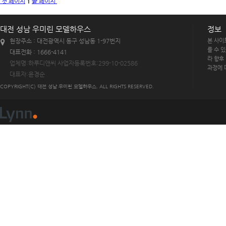
첫 페이지
1
끝 페이지
대전 성남 우미린 모델하우스
정보
현장주소 : 대전광역시 동구 성남동 1-97번지
본 사이
를 수 
대표전화 : 1666-4141
라 향후
업체명:하루디앤씨 사업자등록번호:299-10-02586
과정에 
대표자:윤경순
COPYRIGHT(C) 대전 성남 우미린 모델하우스. ALL RIGHTS RESERVED.