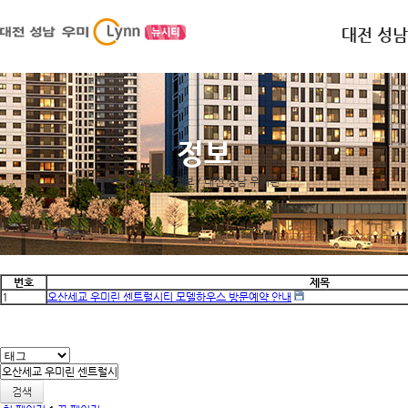
대전 성남
정보
Home
/ 정보
/ 대전 성남 우미린
번호
제목
1
오산세교 우미린 센트럴시티 모델하우스 방문예약 안내
검색